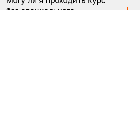
Могу ли я проходить курс
без специального
образования?
Как долго у меня будет
доступ к материалам курса?
Можно ли перейти со
стандартного курса на
профессиональный во время
обучения?
Какой перкуссионный
массажер используется на